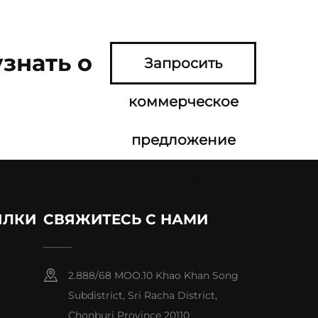
знать о
Запросить
коммерческое
предложение
сейчас
ЫЛКИ
СВЯЖИТЕСЬ С НАМИ
2.888/68 MOO.10 Khao Khan Song
Subdistrict, Sri Racha District,
Chonburi Province 20110