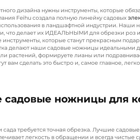
тного дизайна нужны инструменты, которые обя
пания Feihu создала полную линейку садовых
эле
использования в ландшафтной индустрии. Наши 
и, что делает их ИДЕАЛЬНЫМИ для обрезки роз и
нструменты, которые станут прекрасным подарк
тка делают наши садовые ножницы идеальными д
тебли растений, формируете лианы или подравнив
 вам сделать это быстро и, самое главное, легко
 садовые ножницы для к
и сада требуется точная обрезка. Лучшие садовы
спечивает легкость в обращении и всегда чистые