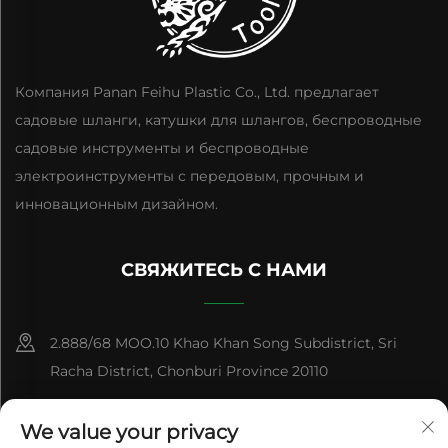
Компания Panan Feihu Plastic Co., Ltd. предлагает
садовые шланги, катушки для шлангов, беспроводные
садовые инструменты и беспроводные
электроинструменты с передовым, прочным и
инновационным дизайном.
СВЯЖИТЕСЬ С НАМИ
2.888/68 MOO.10 Khao Khan Song Subdistrict, Sri
Racha District, Chonburi Province 20110
+86-15084383434
We value your privacy