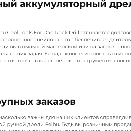
ный аккумуляторный дре
ihu Cool Tools For Dad Rock Drill отличается долг
онаполненного нейлона, что обеспечивает длите
е ли вы в пыльной мастерской или на загрязнённ
ля ваших задач. Её надёжность и простота в ис
ировать только в качественные инструменты, спос
рупных заказов
ет, насколько важны для наших клиентов справедли
й ручной дрели Feihu. Будь вы розничным прод