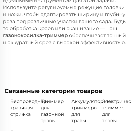
идеальным инструментом для этой задачи.
Используйте регулируемые режущие головки
и ножи, чтобы адаптировать ширину и глубину
реза под различные участки вашего сада. Будь
то обработка краев или скашивание — наш
газонокосилка-триммер
обеспечивает точный
и аккуратный срез с высокой эффективностью.
Связанные категории товаров
Беспроводная
Триммер
Аккумуляторные
Электриче
травяная
для
триммеры
триммер
стрижка
газонной
для
для
травы
травы
травы