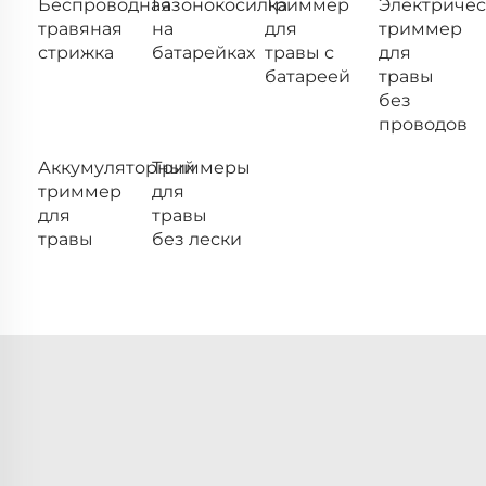
Беспроводная
Газонокосилка
Триммер
Электриче
травяная
на
для
триммер
стрижка
батарейках
травы с
для
батареей
травы
без
проводов
Аккумуляторный
Триммеры
триммер
для
для
травы
травы
без лески