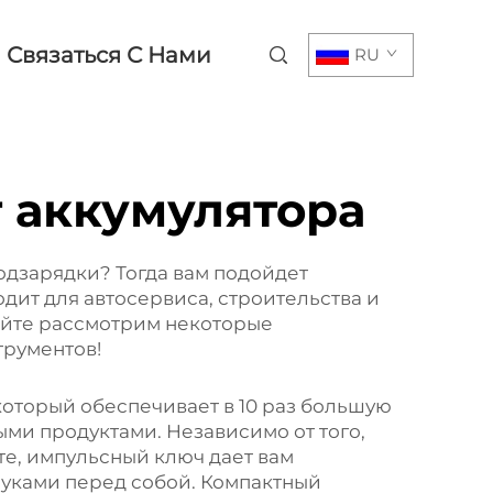
Связаться С Нами
RU
т аккумулятора
одзарядки? Тогда вам подойдет
дит для автосервиса, строительства и
айте рассмотрим некоторые
трументов!
оторый обеспечивает в 10 раз большую
ыми продуктами. Независимо от того,
те, импульсный ключ дает вам
руками перед собой. Компактный