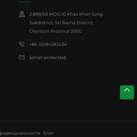
2.888/68 MOO.10 Khao Khan Song
Subdistrict, Sri Racha District,
Chonburi Province 20110
+86-15084383434
[email protected]
фиденциальности
Блог