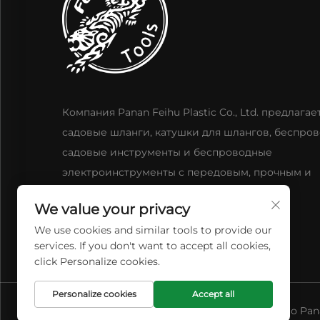
Компания Panan Feihu Plastic Co., Ltd. предлагае
садовые шланги, катушки для шлангов, беспро
садовые инструменты и беспроводные
электроинструменты с передовым, прочным и
инновационным дизайном.
We value your privacy
We use cookies and similar tools to provide our
services. If you don't want to accept all cookies,
click Personalize cookies.
Personalize cookies
Accept all
© Авторское право Pana