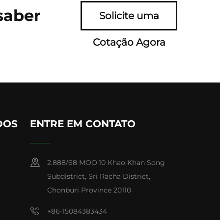
saber
Solicite uma
Cotação Agora
DOS
ENTRE EM CONTATO
2.888/68 MOO.10 Khao Khan Song
Subdistrict, Sri Racha District,
Chonburi Province 20110
+86-15084383434