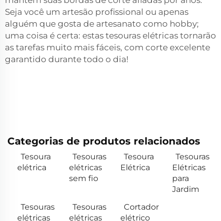
mantêm suas bordas de corte afiadas por anos.
Seja você um artesão profissional ou apenas
alguém que gosta de artesanato como hobby;
uma coisa é certa: estas tesouras elétricas tornarão
as tarefas muito mais fáceis, com corte excelente
garantido durante todo o dia!
Categorias de produtos relacionados
Tesoura
Tesouras
Tesoura
Tesouras
elétrica
elétricas
Elétrica
Elétricas
sem fio
para
Jardim
Tesouras
Tesouras
Cortador
elétricas
elétricas
elétrico