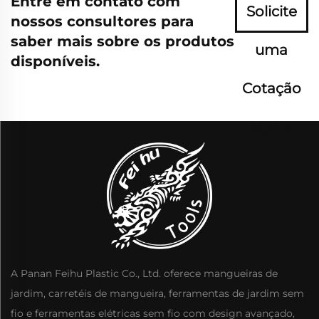
Entre em contato com
Solicite
nossos consultores para
saber mais sobre os produtos
uma
disponíveis.
Cotação
Agora
A Panan Feihu Plastic Co., Ltd. oferece mangueiras de
jardim, carretéis de mangueira, ferramentas de jardim sem
fio e ferramentas elétricas sem fio com design avançado,