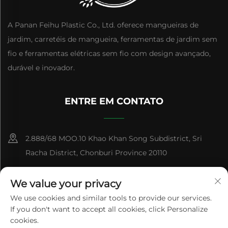
A Panan Feihu Plastic Co., Ltd. oferece mangueiras de
jardim, carretéis de mangueira, ferramentas de jardim sem
fio e ferramentas elétricas sem fio com design avançado,
durável e inovador.
ENTRE EM CONTATO
2.888/68 MOO.10 Khao Khan Song Subdistrict, Sri
Racha District, Chonburi Province 20110
+86-15084383434
We value your privacy
[email protected]
We use cookies and similar tools to provide our services.
If you don't want to accept all cookies, click Personalize
cookies.