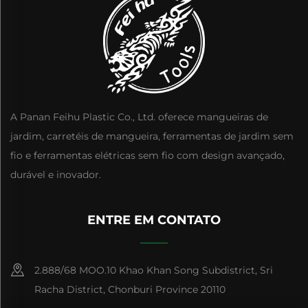
A Panan Feihu Plastic Co., Ltd. oferece mangueiras de
jardim, carretéis de mangueira, ferramentas de jardim sem
fio e ferramentas elétricas sem fio com design avançado,
durável e inovador.
ENTRE EM CONTATO
2.888/68 MOO.10 Khao Khan Song Subdistrict, Sri
Racha District, Chonburi Province 20110