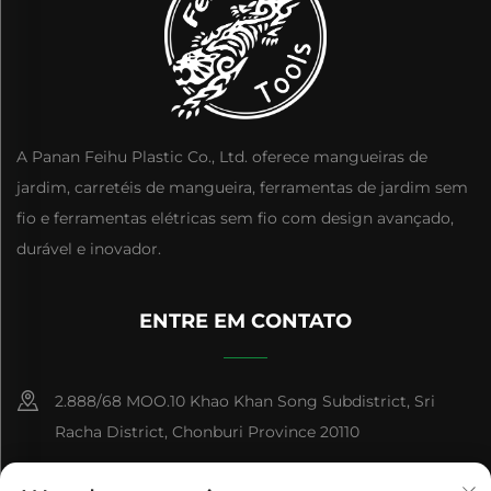
A Panan Feihu Plastic Co., Ltd. oferece mangueiras de
jardim, carretéis de mangueira, ferramentas de jardim sem
fio e ferramentas elétricas sem fio com design avançado,
durável e inovador.
ENTRE EM CONTATO
2.888/68 MOO.10 Khao Khan Song Subdistrict, Sri
Racha District, Chonburi Province 20110
+86-15084383434