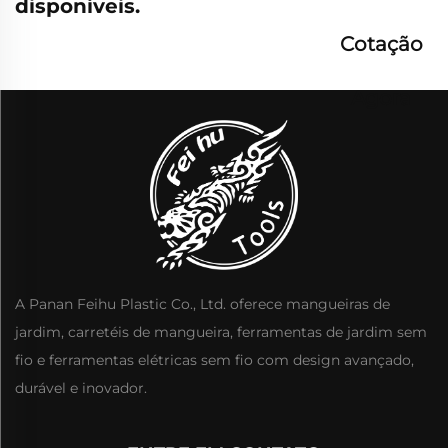
disponíveis.
Cotação
Agora
A Panan Feihu Plastic Co., Ltd. oferece mangueiras de
jardim, carretéis de mangueira, ferramentas de jardim sem
fio e ferramentas elétricas sem fio com design avançado,
durável e inovador.