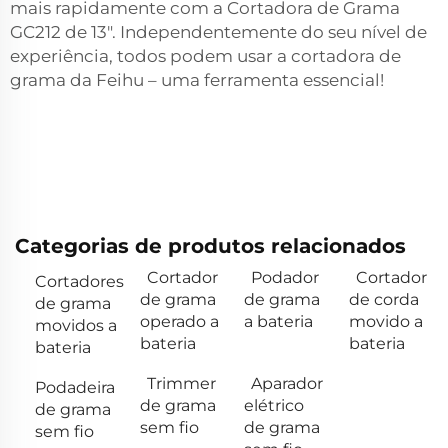
mais rapidamente com a Cortadora de Grama
GC212 de 13". Independentemente do seu nível de
experiência, todos podem usar a cortadora de
grama da Feihu – uma ferramenta essencial!
Categorias de produtos relacionados
Cortador
Podador
Cortador
Cortadores
de grama
de grama
de corda
de grama
operado a
a bateria
movido a
movidos a
bateria
bateria
bateria
Trimmer
Aparador
Podadeira
de grama
elétrico
de grama
sem fio
de grama
sem fio