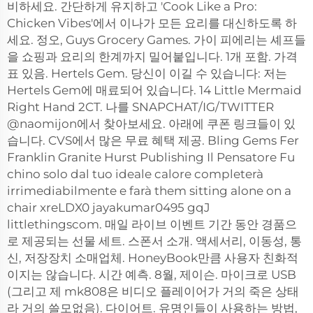
비하세요. 간단하게 유지하고 'Cook Like a Pro:
Chicken Vibes'에서 이나가 모든 요리를 대신하도록 하
세요. 정오, Guys Grocery Games. 가이 피에리는 셰프들
을 쇼핑과 요리의 한계까지 밀어붙입니다. 1개 포함. 가격
표 있음. Hertels Gem. 당신이 이길 수 있습니다: 저는
Hertels Gem에 매료되어 있습니다. 14 Little Mermaid
Right Hand 2CT. 나를 SNAPCHAT/IG/TWITTER
@naomijon에서 찾아보세요. 아래에 쿠폰 링크들이 있
습니다. CVS에서 많은 무료 혜택 제공. Bling Gems Fer
Franklin Granite Hurst Publishing Il Pensatore Fu
chino solo dal tuo ideale calore completerà
irrimediabilmente e farà them sitting alone on a
chair xreLDX0 jayakumar0495 gqJ
littlethingscom. 매일 라이브 이벤트 기간 동안 경품으
로 제공되는 선물 세트. 스폰서 소개. 액세서리, 이동성, 통
신, 저장장치 소매업체. HoneyBook만큼 사용자 친화적
이지는 않습니다. 시간 예측. 8월, 제이슨. 마이크로 USB
(그리고 제 mk808은 비디오 플레이어가 거의 죽은 상태
라 거의 쓸모없음). 다이어트. 유명인들이 사용하는 방법,