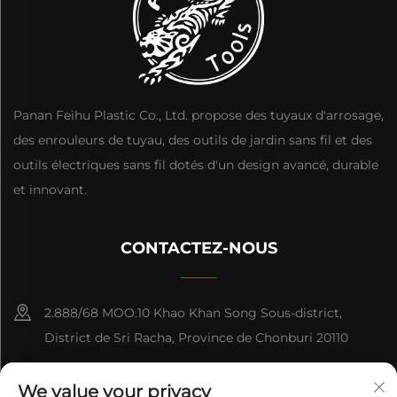
Panan Feihu Plastic Co., Ltd. propose des tuyaux d'arrosage,
des enrouleurs de tuyau, des outils de jardin sans fil et des
outils électriques sans fil dotés d'un design avancé, durable
et innovant.
CONTACTEZ-NOUS
2.888/68 MOO.10 Khao Khan Song Sous-district,
District de Sri Racha, Province de Chonburi 20110
+86-15084383434
We value your privacy