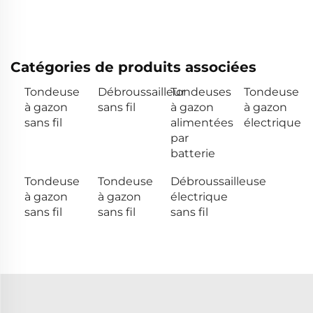
Catégories de produits associées
Tondeuse
Débroussailleur
Tondeuses
Tondeuse
à gazon
sans fil
à gazon
à gazon
sans fil
alimentées
électrique
par
batterie
Tondeuse
Tondeuse
Débroussailleuse
à gazon
à gazon
électrique
sans fil
sans fil
sans fil