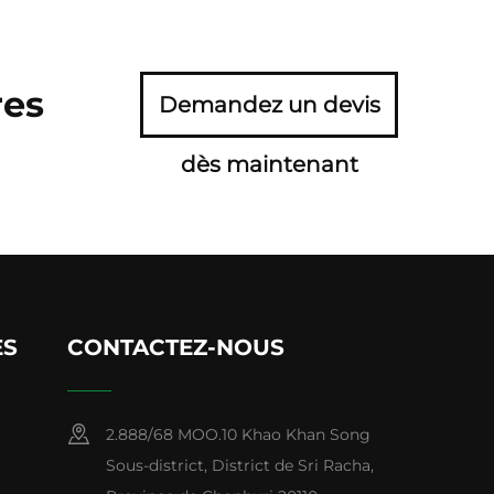
res
Demandez un devis
dès maintenant
ES
CONTACTEZ-NOUS
2.888/68 MOO.10 Khao Khan Song
Sous-district, District de Sri Racha,