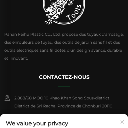
Panan Feihu Plastic Co., Ltd. propose des tuyaux d'arrosage,
des enrouleurs de tuyau, des outils de jardin sans fil et des
outils électriques sans fil dotés d'un design avancé, durable
et innovant.
CONTACTEZ-NOUS
2.888/68 MOO.10 Khao Khan Song Sous-district,
District de Sri Racha, Province de Chonburi 20110
+86-15084383434
We value your privacy