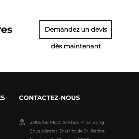
res
Demandez un devis
dès maintenant
ES
CONTACTEZ-NOUS
2.888/68 MOO.10 Khao Khan Song
Sous-district, District de Sri Racha,