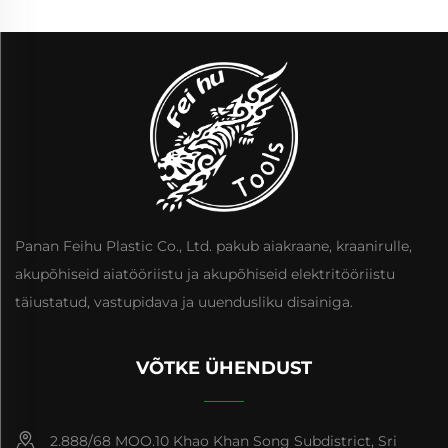
Panan Feihu Plastic Co., Ltd. pakub aiakraane, kraanirulle,
akupõhiseid aiatööriistu ja akupõhiseid elektritööriistu
täiustatud, vastupidava ja uuendusliku disainiga.
VÕTKE ÜHENDUST
2.888/68 MOO.10 Khao Khan Song Subdistrict, Sri