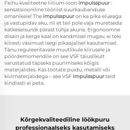
Feihu kvaliteetne liitium-ioon
impulsspuur
:
sensatsiooniline tööriist suurkaubanduse
omanikele! The
impulsspuur
on ka pika elueaga
ja vastupidav aku, nii et teil pole vaja muretseda
katkeseisundi pärast tühja akuna. Ergonoomne
disain ja kerge kaal on kandmisel mugav, ei teki
kiiresti väsimust isegi pikaajalisel kasutamisel.
Tänu reguleeritavale muutlikule kiirusele ja
pöördemomendile on see VSF täiuslikult
varustatud täpseks puurimiseks kõigis
materjalides. Kas töötate puidu, metalli või
kivimaterjalidega – see VSF
impulsspuur
teid
kindlasti ei peta.
Kõrgekvaliteediline löökpuru
professionaalseks kasutamiseks