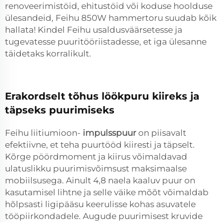
renoveerimistöid, ehitustöid või koduse hoolduse
ülesandeid, Feihu 850W hammertoru suudab kõik
hallata! Kindel Feihu usaldusväärsetesse ja
tugevatesse puuritööriistadesse, et iga ülesanne
täidetaks korralikult.
Erakordselt tõhus löökpuru kiireks ja
täpseks puurimiseks
Feihu liitiumioon-
impulsspuur
on piisavalt
efektiivne, et teha puurtööd kiiresti ja täpselt.
Kõrge pöördmoment ja kiirus võimaldavad
ulatuslikku puurimisvõimsust maksimaalse
mobiilsusega. Ainult 4,8 naela kaaluv puur on
kasutamisel lihtne ja selle väike mõõt võimaldab
hõlpsasti ligipääsu keerulisse kohas asuvatele
tööpiirkondadele. Augude puurimisest kruvide