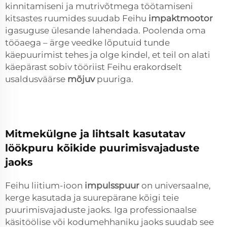
kinnitamiseni ja mutrivõtmega töötamiseni
kitsastes ruumides suudab Feihu
impaktmootor
igasuguse ülesande lahendada. Poolenda oma
tööaega – ärge veedke lõputuid tunde
käepuurimist tehes ja olge kindel, et teil on alati
käepärast sobiv tööriist Feihu erakordselt
usaldusväärse
mõjuv
puuriga.
Mitmekülgne ja lihtsalt kasutatav
löökpuru kõikide puurimisvajaduste
jaoks
Feihu liitium-ioon
impulsspuur
on universaalne,
kerge kasutada ja suurepärane kõigi teie
puurimisvajaduste jaoks. Iga professionaalse
käsitöölise või kodumehhaniku jaoks suudab see