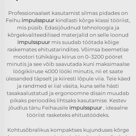
Professionaalset kasutamist silmas pidades on
Feihu
impulsspuur
kindlasti kõrge klassi tööriist,
mis püsib. Edasijõudnud tehnoloogia ja
kõrgekvaliteedilised materjalid on selle loonud
impulsspuur
mis suudab töötada kõige
raskemates ehitustarindites. Võimsa beemetise
mootori tühikäigu kiirus on 0–3200 pööret
minutis ja see võib saavutada kuni maksimaalse
löögikiiruse 4000 lööki minutis, nii et saate
ülesanded täpselt ja kiiresti lõpule viia. Teie käed
ja randmed ei iial väsita, kuna selle hästi
tasakaalustatud ja ergonoomne disain muudab
pikaks perioodiks lihtsaks kasutamise. Kestev
jõudlus tänu Feihausile
impulsspuur
, ideaalne
tööriist rasketeks ehitustöödeks.
Kohtusõbralikus kompaktses kujunduses kõrge