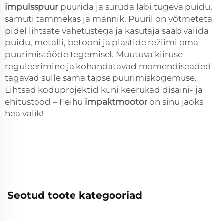
impulsspuur
puurida ja suruda läbi tugeva puidu,
samuti tammekas ja männik. Puuril on võtmeteta
pidel lihtsate vahetustega ja kasutaja saab valida
puidu, metalli, betooni ja plastide režiimi oma
puurimistööde tegemisel. Muutuva kiiruse
reguleerimine ja kohandatavad momendiseaded
tagavad sulle sama täpse puurimiskogemuse.
Lihtsad koduprojektid kuni keerukad disaini- ja
ehitustööd – Feihu
impaktmootor
on sinu jaoks
hea valik!
Seotud toote kategooriad