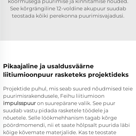
koormusega puurimise ja kinnitamise nõuded.
See kõrgrängiline 12-voldine akupuur suudab
teostada kõiki perekonna puurimisvajadusi.
Pikaajaline ja usaldusväärne
liitiumioonpuur rasketeks projektideks
Projektide puhul, mis seab suured nõudmised teie
puurimisrakendusele, Feihu liitiumioon
impulsspuur
on suurepärane valik. See puur
suudab vastu pidada rasketele töödele ja
nõuetele. Selle löökmehhanism tagab kõrge
pöördmomendi, nii et saate hõlpsalt puurida läbi
kõige kõvemate materjalide. Kas te teostate