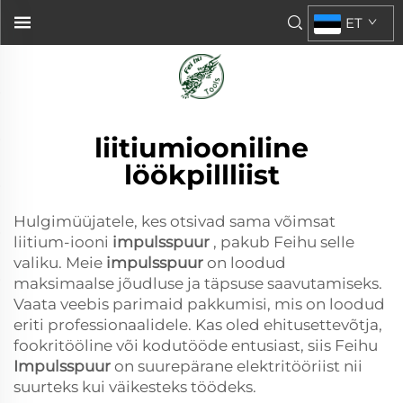
ET
liitiumiooniline
löökpillliist
Hulgimüüjatele, kes otsivad sama võimsat
liitium-iooni
impulsspuur
, pakub Feihu selle
valiku. Meie
impulsspuur
on loodud
maksimaalse jõudluse ja täpsuse saavutamiseks.
Vaata veebis parimaid pakkumisi, mis on loodud
eriti professionaalidele. Kas oled ehitusettevõtja,
fookritööline või kodutööde entusiast, siis Feihu
Impulsspuur
on suurepärane elektritööriist nii
suurteks kui väikesteks töödeks.