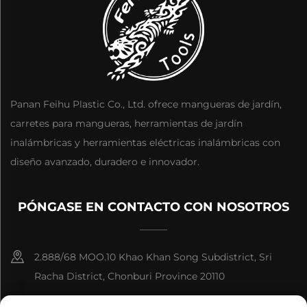
Panan Feihu Plastic Co., Ltd. ofrece mangueras de jardín,
carretes para mangueras, herramientas de jardín
inalámbricas y herramientas eléctricas inalámbricas con
diseño avanzado, duradero e innovador.
PÓNGASE EN CONTACTO CON NOSOTROS
2.888/68 MOO.10 Khao Khan Song Subdistrict, Sri
Racha District, Chonburi Province 20110
+86-15084383434