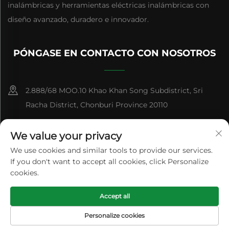
inalámbricas y herramientas eléctricas inalámbricas con
diseño avanzado, duradero e innovador.
PÓNGASE EN CONTACTO CON NOSOTROS
2.888/68 MOO.10 Khao Khan Song Subdistrict, Sri
Racha District, Chonburi Province 20110
+86-15084383434
We value your privacy
[email protected]
We use cookies and similar tools to provide our services.
If you don't want to accept all cookies, click Personalize
cookies.
Derechos de Autor © Panan Feihu Plastic Co., Ltd. Todos los
Accept all
Derechos Reservados
Política de privacidad
Blog
Personalize cookies
PÁGINA DE
CORREO