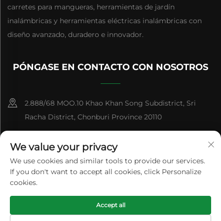
carretes para mangueras, herramientas de jardín
inalámbricas y herramientas eléctricas inalámbricas con
diseño avanzado, duradero e innovador.
PÓNGASE EN CONTACTO CON NOSOTROS
2.888/68 MOO.10 Khao Khan Song Subdistrict, Sri
Racha District, Chonburi Province 20110
+86-15084383434
We value your privacy
[email protected]
We use cookies and similar tools to provide our services.
If you don't want to accept all cookies, click Personalize
cookies.
Derechos de Autor © Panan Feihu Plastic Co., Ltd. Todos los
Accept all
Derechos Reservados
Política de privacidad
Blog