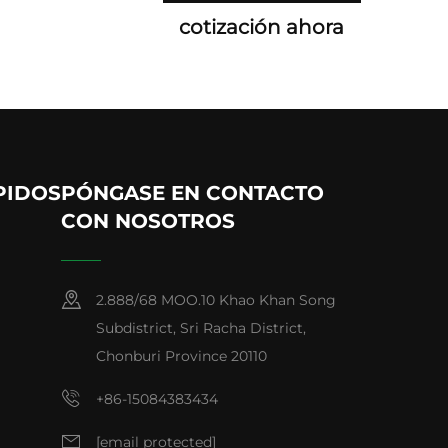
cotización ahora
PIDOS
PÓNGASE EN CONTACTO
CON NOSOTROS
2.888/68 MOO.10 Khao Khan Song
Subdistrict, Sri Racha District,
Chonburi Province 20110
+86-15084383434
[email protected]