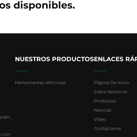
s disponibles.
NUESTROS PRODUCTOS
ENLACES RÁ
Herramientas eléctricas
Página De Inicio
Sobre Nosotros
Productos
Noticias
ardín,
Vídeo
Contáctanos
s con