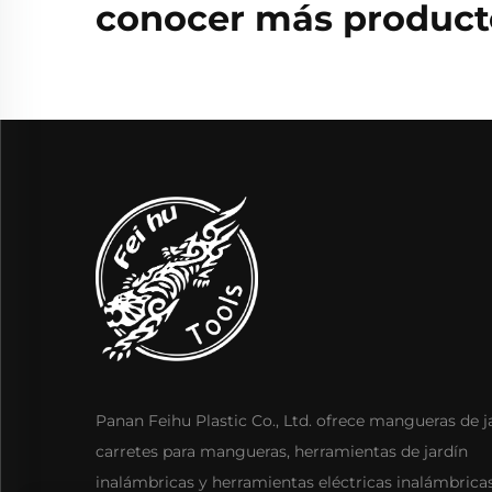
conocer más producto
Panan Feihu Plastic Co., Ltd. ofrece mangueras de j
carretes para mangueras, herramientas de jardín
inalámbricas y herramientas eléctricas inalámbrica