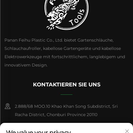
Panan Feihu Plastic Co., Ltd. bietet Gartenschläuche,
Schlauchaufroller, kabellose Gartengeräte und kabellose
Elektrowerkzeuge mit fortschrittlichem, langlebigem und
innovativem Design.
KONTAKTIEREN SIE UNS
2.888/68 MOO.10 Khao Khan Song Subdistrict, Sri
Racha District, Chonburi Province 20110
+86-15084383434
We value your privacy