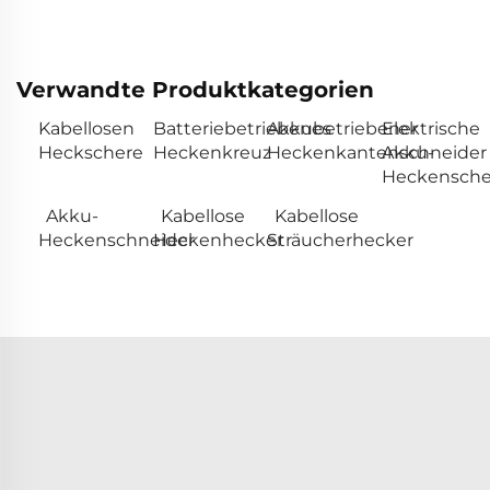
Verwandte Produktkategorien
Kabellosen
Batteriebetriebenes
Akkubetriebener
Elektrische
Heckschere
Heckenkreuz
Heckenkantenschneider
Akku-
Heckensche
Akku-
Kabellose
Kabellose
Heckenschneider
Heckenhecker
Sträucherhecker