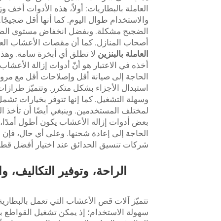
العاملة بالبطاريات: أولاً، هذه الأدوات أخف 
والاستخدام طوال اليوم. كما أنها أقل ضجيجًا
الضجيج مشكلة. وبفضل انخفاض مستوى الضجي
أصحاب المنازل. كما أن مقصات الأعشاب الع
العاملة بالبنزين
لا تطلق أي أبخرة سامة. وهذا 
أخذه في الاعتبار هو أنّ أدوات إزالة الأعشا
الحاجة إلى صيانة أقل وإصلاحات أقل مع مرور
استبدال الأجزاء بشكل متكرر. وتتميّز طرازات
وسهلة التشغيل. كما إنها تتوفر بخيارات تشمل
لمختلف المستخدمين. وينبغي أيضًا أن تأخذ ال
بعض أدوات إزالة الأعشاب يكون أطول أمدًا،
الحاجة إلى إعادة شحنها. وعلى أي حال، فإن ا
شركات تنسيق الحدائق عند اختيار أفضل قطع
الراحة، وتوفير التكاليف، وا
تتميّز آلات قص الأعشاب التي تعمل بالبطارية
سهولة الاستخدام؛ إذ يمكن تشغيل القواطع ب