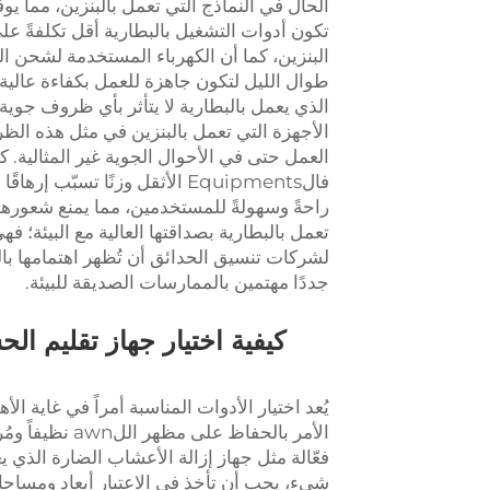
الحال في النماذج التي تعمل بالبنزين، مما يوف
تكون أدوات التشغيل بالبطارية أقل تكلفةً ع
البنزين، كما أن الكهرباء المستخدمة لشحن الب
طوال الليل لتكون جاهزة للعمل بكفاءة عالية
الذي يعمل بالبطارية لا يتأثر بأي ظروف جوية
الأجهزة التي تعمل بالبنزين في مثل هذه ال
العمل حتى في الأحوال الجوية غير المثالية. كم
فالEquipments الأثقل وزنًا تس
راحةً وسهولةً للمستخدمين، مما يمنع شعورهم ب
تعمل بالبطارية بصداقتها العالية مع البيئة؛ 
لشركات تنسيق الحدائق أن تُظهر اهتمامها با
جددًا مهتمين بالممارسات الصديقة للبيئة.
كيفية اختيار جهاز تقليم ا
يُعد اختيار الأدوات المناسبة أمراً في غاية 
الأمر بالحفاظ ع
فعّالة مثل جهاز إزالة الأعشاب الضارة الذي ي
شيء، يجب أن تأخذ في الاعتبار أبعاد ومساحا