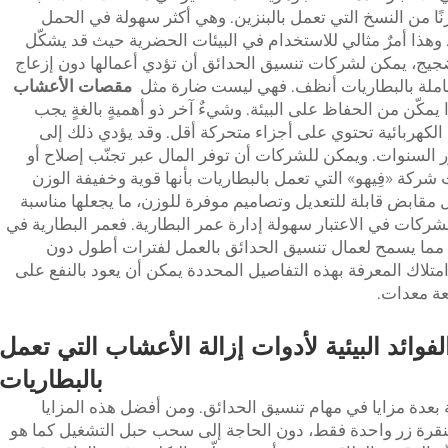
وزنًا من النسخ التي تعمل بالبنزين. وهي أكثر سهولة في الحمل
. وهذا أمرٌ مثالي للاستخدام في البيئات الحضرية حيث قد يشكّل
ج، يمكن لشركات تنسيق الحدائق أن تؤدي أعمالها دون إزعاج
املة بالبطاريات أنظف. فهي ليست ضارة مثل
مقصات الأعشاب
يمكّن من الحفاظ على البيئة. وشيءٌ آخر ذو أهميةٍ بالغةٍ يجب
ب الكهربائية تحتوي على أجزاء متحركة أقل. وقد يؤدي ذلك إلى
 السنوات. ويمكن للشركات أن توفر المال عبر تجنّب إصلاح أو
 شركة «فِيهو» التي تعمل بالبطاريات بأنها قوية وخفيفة الوزن
 مقابض قابلة للتعديل وتصاميم موفرة للوزن، ما يجعلها مناسبة
شركات في الاعتبار سهولة إدارة عمر البطارية. فعمر البطارية في
 مما يسمح لعمال تنسيق الحدائق بالعمل لفترات أطول دون
متلاك المعرفة بهذه التفاصيل المحددة يمكن أن يعود بالنفع على
ة معدات.
لفوائد البيئية لأدوات إزالة الأعشاب التي تعمل
بالبطاريات
 بعدة مزايا في مهام تنسيق الحدائق. ومن أفضل هذه المزايا
نقرة زر واحدة فقط، دون الحاجة إلى سحب حبل التشغيل كما هو