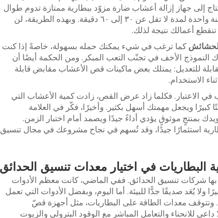
ج إلى جهاز إزالة أعشاب ضارة مزوّد ببطارية ممتازة تدوم طوال
اليوم. ابحث عن نموذج قادر على العمل بشحنة واحدة لمدة لا تقل عن ٣٠ إلى ٦٠ دقيقة. وبهذه الطريقة، لن
نقطع أعمالك نتيجة لذلك.
لحشائش
كما ترغب في شيء يمكنك حمله بسهولة، خاصةً إذا كنت
نموذج الأخف في تجنّب التعب المبكر. ومن الحكمة أيضًا أن
قابلة للتعديل: يمتلك بعض ماكينات قص الأعشاب مقابض قابلة
ناء الاستخدام.
 الاعتبار. فكلما زاد عرض القص، زادت كمية الأعشاب التي
ًا كبيرًا ويجعل مهمتك أسهل بكثير. وأخيرًا، فكّر في العلامة
. ويمكنك الوثوق بعلامة «Feihu» لتزويدك بمنتجٍ موثوقٍ يؤدي أداءً جيدًا ويصمد أمام اختبار الزمن.
رية استثمارًا جيدًا، وقد تُسهم في نجاح مشروعك في مجال تنسيق
ية البطاريات في اختيار معدات تنسيق الحدائق
عمل بها شركات تنسيق الحدائق. ففي الماضي، كانت معظم الأدوات
ًا ولا يُعَد صديقًا جدًّا للبيئة. أما اليوم، وبفضل الأدوات التي تعمل
فًا. وتتوقف معدات الطاقة على البطاريات، مثل أجهزة قصّ
 داعي للانحناء والتعامل المباشر مع الوقود البترولي والزيوت