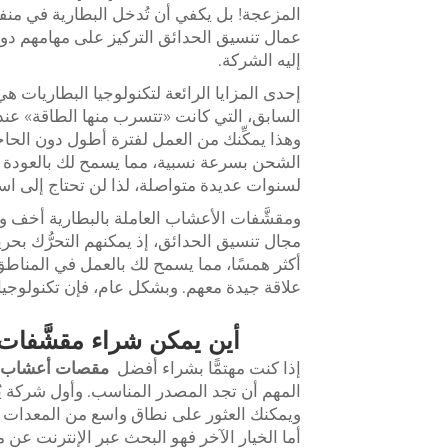
المزعجة! بل يكفي أن تُدخل البطارية في منفذ
عمال تنسيق الحدائق التركيز على مهامهم دون 
إليه الشركة.
إحدى المزايا الرائعة لتكنولوجيا البطاريات هي 
السابق، التي كانت «تتسرب منها الطاقة» عند
وهذا يمكِّنك من العمل لفترة أطول دون الحا
الشحن بسرعة نسبية، مما يسمح لك بالعودة إلى
لسنوات عديدة متواصلة، لذا لن تحتاج إلى است
ومقشَّفات الأعشاب العاملة بالبطارية أخف وزنً
مجال تنسيق الحدائق، إذ يمكنهم التحرُّك بحري
أكثر همسًا، مما يسمح لك بالعمل في المناط
علاقة جيدة معهم. وبشكل عام، فإن تكنولوجيا 
أين يمكن شراء مقشَّفات 
إذا كنت مهتمًّا بشراء أفضل
مقصات أعشاب ت
المهم أن تجد المصدر المناسب. وأول شركة يُ
ويمكنك العثور على نطاق واسع من المعدات ل
أما الخيار الآخر فهو البحث عبر الإنترنت عن