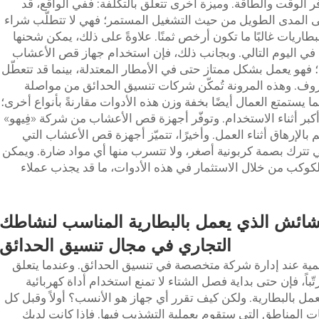
ّر الوقت والطاقة. وميزة أخرى تتعلّق بالتكلفة: ففي الواقع، قد
لى المدى الطويل من حيث التشغيل المستمر؛ فهي لا تتطلّب شراء
طاريات غالبًا ما تكون أرخص ثمنًا. علاوةً على ذلك، يمكن شحنها
 في اليوم التالي. وبجانب ذلك، فإن استخدام جهاز قص الأعشاب
؛ فهو يعمل بشكل ممتاز حتى في الأمطار المعتدلة، بينما قد تتعطّل
ظروف. وهذه المرونة تُمكّن شركات تنسيق الحدائق من مواصلة
ا يستمتع العمال أيضًا بخفة وزن هذه الأدوات مقارنةً بأنواع أخرى؛
بّب إرهاقًا أكبر أثناء الاستخدام. وتوفّر أجهزة قص الأعشاب من شركة «فِيهو»
الإرهاق أثناء العمل. وأخيرًا، تتميّز أجهزة قص الأعشاب التي
فهي تترك بصمة كربونية أصغر، ولا تتسرب منها أي مواد ضارة. ويمكن
لكوكب من خلال الاستثمار في هذه الأدوات، ما قد يجذب عملاء
لحشائش الذي يعمل بالبطارية المناسب لنشاطك
التجاري في مجال تنسيق الحدائق
الأهمية عند إدارة شركة متخصصة في تنسيق الحدائق. وعندما يتعلق
لى مظهر اللawn نظيفاً ومُرتّباً، فإن حتى بداية فصل الشتاء لا تمنع استخدام أداة كهربائية
عمل بالبطارية. ولكن كيف تقرر أي جهاز هو الأنسب؟ أولاً وقبل كل
ت المناطق التي ستقوم بعملية التشذيب فيها. فإذا كانت لديك