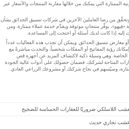
نية الممتازة التي يمكنك من خلالها مقارنة المنتجات والأسعار عبر
 وتحقَّق من رضا العاملين الآخرين في شركات تنسيق الحدائق بشأن
فِيهو»، يوفِّر منتجاتٍ موثوقة ويقدِّم خدمة عملاء ممتازة. ومن
إليه إذا كانت لديك أسئلة أو احتجت إلى المساعدة.
أو معارض تنسيق الحدائق. ويمكن أن تجذب هذه الفعاليات عدداً
إمكانك رؤية المفاتيح أو المفكات شخصياً، والتحدث مباشرةً مع
الخاصة. وهي وسيلة ذكية لاكتشاف المزيد عن أجهزة قص
ارات المتاحة لشركتك. فضمان حصولك على أدوات عالية الجودة
ازة، وسيُسهم في نجاح شركتك أو مشروعك الزراعي العادي.
عشب اللاسلكي ضروريًا للعقارات الحساسة للضجيج
ع عشب تجاري حديث