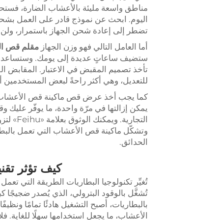
مناطق واسعة مليئة بالأعشاب الضارة، فستحتا
تضطر إلى إعادة شحن الجهاز باستمرار، ولن ت
أما العامل التالي فهو وزن الجهاز
مقلم قص ا
ستضيف ساعاتٍ عديدة إلى يومك. وستساعدك ال
تأخذ تصميم المقبض في الاعتبار. المقابض ال
للتعديل، وهي أكثر راحةً لبعض المستخدمين أث
كما يجب أخذ عرض قص ماكينة قص الأعشاب في
يمكن إزالتها في مرّة واحدة، ما يوفّر عليك وقت
التجارية
وتشكّل ماكينة قص الأعشاب التي تعمل بالبطا
الحدائق.
كيف تؤثر تقن
تُغيِّر تكنولوجيا البطاريات الطريقة التي ت
تُشغَّل بالوقود البترولي، الذي يُصدر ضجيجًا كبير
بالبطاريات، أصبح التشغيل هادئًا تمامًا ونظي
الأعشاب، ما يجعل استخدامها سهلًا للغاية. فلا