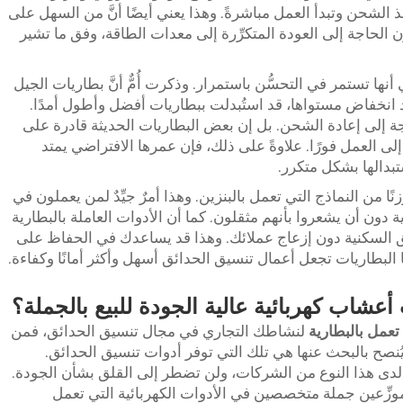
 الشحن وتبدأ العمل مباشرةً. وهذا يعني أيضًا أنَّ من السهل على
الحاجة إلى العودة المتكرِّرة إلى معدات الطاقة، وفق ما تشير
أنها تستمر في التحسُّن باستمرار. وذكرت أُمٌّ أنَّ بطاريات الجيل
 انخفاض مستواها، قد استُبدلت ببطاريات أفضل وأطول أمدًا.
جة إلى إعادة الشحن. بل إن بعض البطاريات الحديثة قادرة على
 العمل فورًا. علاوةً على ذلك، فإن عمرها الافتراضي يمتد
بدالها بشكل متكرر.
ا من النماذج التي تعمل بالبنزين. وهذا أمرٌ جيِّدٌ لمن يعملون في
ة دون أن يشعروا بأنهم مثقلون. كما أن الأدوات العاملة بالبطارية
ق السكنية دون إزعاج عملائك. وهذا قد يساعدك في الحفاظ على
البطاريات تجعل أعمال تنسيق الحدائق أسهل وأكثر أمانًا وكفاءة.
أعشاب كهربائية عالية الجودة للبيع بالجملة؟
عمل بالبطارية
لنشاطك التجاري في مجال تنسيق الحدائق، فمن
نصح بالبحث عنها هي تلك التي توفر أدوات تنسيق الحدائق.
دى هذا النوع من الشركات، ولن تضطر إلى القلق بشأن الجودة.
 موزِّعين جملة متخصصين في الأدوات الكهربائية التي تعمل