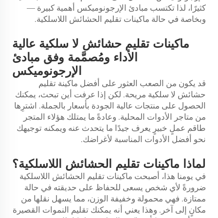
كثيرًا، لذا تكتسب مبادئ الإرجونوميكس أهمية كبيرة —
وبخاصة في حالة ماكينات تقليم الحشائش اللاسلكية.
ماكينات تقليم حشائش لا سلكية عالية
الأداء ومُصمَّمة وفق مبادئ
الإرجونوميكس
قد يكون من الصعب العثور على أفضل ماكينة تقليم
حشائش لا سلكية مريحة. لكن إذا عرفت أين تبحث، يمكنك
الحصول على منتجات عالية الجودة بأسعار بالجملة. اشترِها
من متاجر الأدوات المحلية. وعادةً ما يمتلك هؤلاء المتجر
طاقم عملٍ خبيرٍ يعرف جيدًا ما يتحدث عنه ويمكنه توجيهك
نحو أفضل الأدوات المناسبة لأغراضك.
لماذا ماكينات تقليم الحشائش اللاسلكية؟
في يومنا هذا، أصبحت ماكينات تقليم الحشائش اللاسلكية
ضرورةً لأي شخص يسعى للحفاظ على حديقته في حالة
ممتازة. فهي محمولة وخفيفة الوزن، مما يسهل نقلها من
مكانٍ إلى آخر. وهذا يعني أنه يمكنك تقليم النموات القصيرة