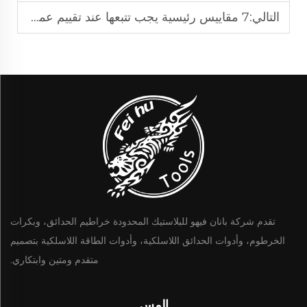
التالي:
7 مقاييس رئيسية يجب تتبعها عند تقييم عمر جزازة الحشائش
تقدم شركة بانان فيهو للبلاستيك المحدودة خراطيم الحدائق، وبكرات
الخرطوم، وأدوات الحدائق اللاسلكية، وأدوات الطاقة اللاسلكية بتصميم
متقدم ومتين وابتكاري.
إلمس