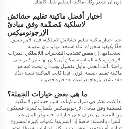
دون أن تشعر وكأن ماكينة التقليم تثقل كاهلك.
اختيار أفضل ماكينة تقليم حشائش
لاسلكية مُصمَّمة وفق مبادئ
الإرجونوميكس
عند اختيار ماكينة تقليم حشائش لاسلكية، فإن الأمر يتعلَّق
حقًّا بكيفية شعورك أثناء استخدامها ومدى سهولة
استخدامها. إن
مقص تشذيب الشجيرات اللاسلكي
الميزات
الإرجونوميكية المناسبة يمكن أن يكون لها تأثير كبير على
راحتك أثناء العمل. وأول تفصيل يجب أن تبحث عنه هو
ماكينة تقليم خفيفة الوزن. فإذا كانت الماكينة ثقيلة جدًّا،
فقد تشعر بإرهاق ذراعيك بعد فترة قصيرة.
ما هي بعض خيارات الجملة؟
إذا كنت تفكر في شراء ماكينات تقليم حشائش لاسلكية
مُصمَّمة وفق مبادئ الإرجونوميكس بكميات كبيرة، فسيكون
من المفيد أن تتعرف على خياراتك. فستوفِّر المال عند
الشراء بالجملة؛ خاصةً إذا اشتريتها بكميات كبيرة لمشروع
تجاري أو مجتمعي. وهي إحدى أكثر الخيارات شيوعًا العثور