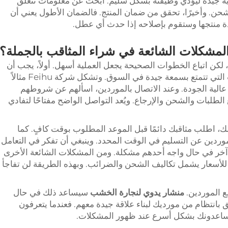
ارية جيدة ليؤدي وظيفته بشكل سليم. ابحث عن معلومات تتعلق
شحن. وأخيرًا، تحقق من ضمان المنتج. فالضمان الأطول يعني أن
 المشكلات الشائعة في شراء المثاقب بالجملة؟
ا، لكن اتباع الخطوات الصحيحة يجعل العملية أسهل. أولاً، يجب أن
تجد الموردين المناسبين. ابحث عن الشركات التي تتمتع بسمعة جيدة في السوق. وتشكل شركة Feihu مثالاً
 عالية الجودة. وعند الاتصال بالموردين، اسألهم عن شروطهم
الطلبات والشحن والإرجاع. ويُعد التواصل الواضح مفتاحًا لتفادي
لك، اطلب مثاقبك دائمًا قبل الموعد المطلوب بوقت كافٍ. كما
وردين عن التسليم في الوقت المحدد. وينبغي أن تفكر في التعامل
آخر في حال واجه أحدهم مشكلة. ومن المشكلات الشائعة الأخرى
ملاً للأسعار يشمل تكاليف الشحن والضرائب. وبهذه الطريقة لن تفاجأ
ع الموردين.
منشار يدوي لنجارة الخشب
سيساعد ذلك في حال
بانتظام من مورديك لبناء علاقة جيدة معهم. فعندما يتعرفون
 يساعدونك بشكل أسرع عند ظهور المشكلات.