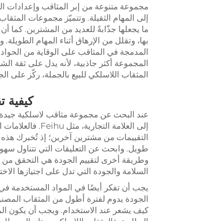
مجموعة متنوعة من إبر المثاقب وإعدادات التش
ما يجعلها جذّابةً للعديد من المشترين. كما أن
بها، وتقلل من الإرهاق أثناء المهام الطويلة. و
المدمجة في المثاقب على الوقاية من الحوادث
المجموعة أكثر جاذبية، لأنه يدل على ثقة ال
المثقاب اللاسلكي للبيع بالجملة، ركّز على الج
كيفية ت
عند البحث عن مجموعة مثاقب لاسلكية جيدة با
إلى العلامة التجار
التقييمات من مشترين آخرين؛ إذ تُخبرك هذه ا
طويل. وابحث عن التعليقات التي تتناول سهول
وطريقة أخرى لتقييم الجودة هي التحقق من ال
السلامة والجودة التي تدل على اجتيازها الاخت
يجب أن تفكر أيضًا في المواد المستخدمة في
الجودة يدوم لفترة أطول من المثقاب المصنو
كيف يشعر عند الاستخدام. ويجب أن يكون المثق