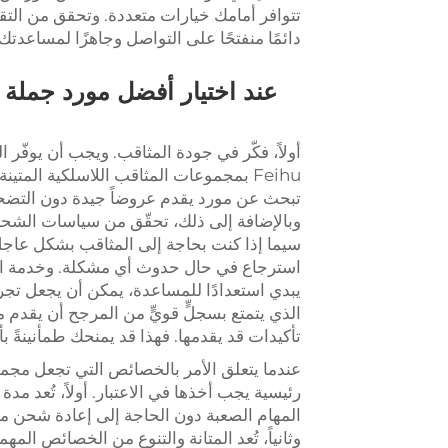
تتوافر أمامك خيارات متعددة. وتحقق من التق
دائمًا منفتحًا على التواصل وجاهزًا لمساعدت
عند اختيار أفضل مورد جملة 
أولاً، فكّر في جودة المثاقب. ويجب أن يوفّر 
Feihu بمجموعات المثاقب اللاسلكية المتين
تبحث عن مورد يقدم عروضاً جيدة دون التضحية 
وبالإضافة إلى ذلك، تحقّق من سياسات الشحن ا
سيما إذا كنت بحاجة إلى المثاقب بشكل عاجل.
استرجاع في حال حدوث أي مشكلة. وخدمة العملا
يبدي استعدادًا للمساعدة، يمكن أن يجعل تجرب
الذي يتمتع بسجلٍّ قويٍّ من المرجح أن يقدم م
تأكيدات قد يقدمها. فهذا قد يمنحك طمأنينةً بأنك
عندما يتعلق الأمر بالخصائص التي تجعل مجم
رئيسية يجب أخذها في الاعتبار. أولاً، تُعد مد
المهام الصعبة دون الحاجة إلى إعادة شحن متكرر
وثانياً، تُعد المتانة والتنوع من الخصائص ال