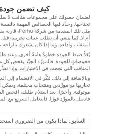
كيف تضمن جودة ا
لضمان حصولك على مجموعات مثاقب لا سلكية ع
تحتاجها. وحدِّد فيها الخصائص المهمة بالنسبة 
مثل تلك المقد
أم لا. كما ينبغي أن تطلب عينات تجريبية قبل 
المثقاب وأداءه، وما إذا كان يشعرك بالراحة 
يُعَدُّ ضبط الجودة خطوةً هامةً أخرى. وعند طلبك
فحوصاتٍ للجودة. فالمورِّد الجيِّد يفحص كل
المثاقب التي نجحت في الاختبارات. وإذا تعذَّر 
وبالإضافة إلى ذلك، فكِّر في الانضمام إلى ال
تجاربها مع مورِّدين ومنتجات مختلفة. ويمكن 
موثوقية. وأخيرًا، بعد استلام طلبك، افحص ا
فاتصل بالمورِّد فورًا. فالتعامل السريع مع 
السابق:
لماذا يكون من الضروري استخدام 