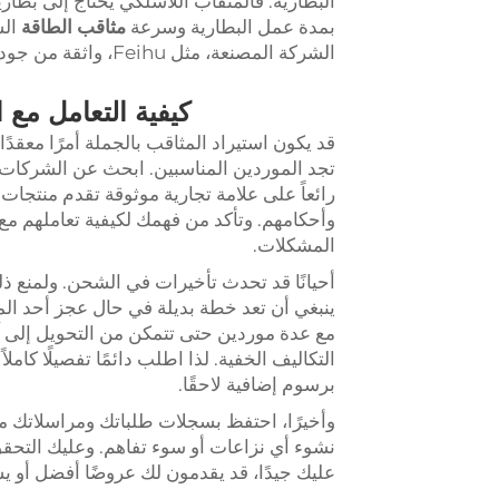
البطارية. فالمثقاب اللاسلكي يحتاج إلى بط
بمدة عمل البطارية وسرعة
مثاقب الطاقة
ال
الشركة المصنعة، مثل Feihu، واثقة من جودة منتجها وستقوم بإصلاحه إذا حدث أي عطل.
كيفية التعامل مع
قد يكون استيراد المثاقب بالجملة أمرًا معقدً
رائعاً على علامة تجارية موثوقة تقدم منتجات
وأحكامهم. وتأكد من فهمك لكيفية تعاملهم مع 
المشكلات.
أحيانًا قد تحدث تأخيرات في الشحن. ولمنع ذ
ينبغي أن تعد خطة بديلة في حال عجز أحد الم
مع عدة موردين حتى تتمكن من التحويل إلى 
التكاليف الخفية. لذا اطلب دائمًا تفصيلًا كا
برسوم إضافية لاحقًا.
وأخيرًا، احتفظ بسجلات طلباتك ومراسلاتك م
نشوء أي نزاعات أو سوء تفاهم. وعليك التحقق 
عليك جيدًا، قد يقدمون لك عروضًا أفضل أو