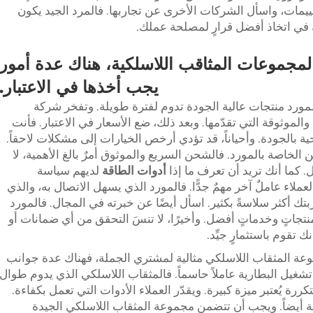
ييمات، واسأل الشركات الأخرى عن تجاربها. فالمرد الجيد يكون
ك في اتخاذ أفضل قرارٍ لمصلحة عملك.
لمجموعات المثاقب اللاسلكية، هناك عدة أمور
يجب أخذها في الاعتبار.
المورد منتجات عالية الجودة تدوم لفترة طويلة. وتفخر شركة
ة والموثوقة التي تقدّمها. وبعد ذلك، ضع الأسعار في الاعتبار. فأنت
بالجودة. وأحياناً، قد تؤدي أرخص الخيارات إلى مشكلات لاحقاً.
لخاصة بالمورد. فالشحن السريع والموثوق أمرٌ بالغ الأهمية، لا
 كما أنك تريد أن تعرف ما إذا
أدوات الطاقة
لديهم سياسة
ء عاملٌ آخر مهمٌ جدًّا. فالمورد الذي يسهل الاتصال به، والذي
تك أكثر سلاسةً بكثير. اسأل أيضًا عن خبرته في المجال. فالمورد
نتجاتٍ وخدماتٍ أفضل. وأخيرًا، لا تنسَ التحقق من أي ضمانات أو
 تقوم باستثمارٍ جيِّد.
وعة المثقاب اللاسلكي مثالية لمشتري الجملة، فهناك عدة جوانب
ة تشغيل البطارية عاملاً حاسماً. فالمثقاب اللاسلكي الذي يدوم طوال
ة يُعتبر ميزة كبيرة. ويقدّر العملاء الأدوات التي تعمل بكفاءة.
مهمة أيضاً. ويجب أن تتضمن مجموعة المثقاب اللاسلكي الجيدة