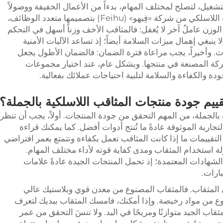
غيل، لتصلح لمختلف المهام، بدءاً من الأعمال الخفيفة ووصولاً
إلى المهام الثقيلة. وتتميّز مجموعات المثقاب اللاسلكي من شركة «فِيهو» (Feihu) بتصميمها متعدد الوظائف،
 الوزن عاملٌ آخر لا يُغفل: فالمثاقب الأخف وزناً أسهل في التحكم
لا ينبغي إهمال ميزات السلامة أيضاً؛ إذ تساعد الآليات الأمنية
. وأخيراً، يجب مراعاة فترة الضمان: فالضمان الأطول يجعل
شركة المصنعة في منتجها. وبشكل عام، عند اختيار مجموعات
ودة والكفاءة والسلامة لتلبية احتياجات عملائك بفعالية.
قييم جودة منتجات المثاقب اللاسلكية بالجملة؟
لجملة، من المهم التحقق من جودة المنتجات. أولاً، يجب أن تنظر
ية، مثل Feihu. فالعلامات التجارية الموثوقة عادةً ما تُنتج أدوات أفضل. كما يمكنك قراءة
لتقييمات ما إذا كانت المثاقب تعمل بكفاءة وتتمتع بعمر افتراضي
ة استخدام المثقاب ومدى كفاية قوته لأداء مختلف المهام.
شهادات المعتمدة؛ إذ تحمل المنتجات الجيدة عادةً علامات
بارات.
 المثقاب. فالمثقاب المصنوع من معدن قوي وبلاستيك عالي
ع من مواد رخيصة. وإذا أمكنك، فامسك المثقاب بيديك لتعرف
اب الجيد متوازنًا ومريحًا في اليد. ولا تنسَ التحقق من عمر