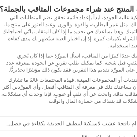
لمنتج عند شراء مجموعات المثاقب بالجملة؟
الية الجودة، ابدأ بإعداد قائمة تحقق تضم المتطلبات التي
لك، مثل عمر البطارية، والقوة، والوزن. وعند العثور على منتج ما،
مة من شركة Feihu، قارنه بقائمتك. وهذا يساعدك في تحديد ما إذا كان المثقاب يلبّي احتياجاتك
الشراء بكميات كبيرة. إذ إن اختبار العينة سيُظهر لك مدى كفاءة
عند استخدامه.
 عددًا كبيرًا من المثاقب، اسأل المورِّدَ عما إذا كان يُجري
 مثقبٍ قبل شحنه. كما يمكنك طلب تقريرٍ عن الجودة لمعرفة عدد
على المورِّد تقديم هذا التقرير، فقد يكون ذلك مؤشرًا تحذيريًّا.
منتديات أو المجموعات المهنية. فهذه المجتمعات غالبًا ما تشارك
أن يساعدك ذلك في معرفة أي المثاقب أفضل، وأي المورِّدين أكثر
لمثاقب بدقة. وابحث عن أي تلفٍ أو عيوبٍ. فإذا وجدت أي مشكلات،
المشكلات قد ينقذك من خسارة المال والوقت.
نافخة عشب لاسلكية لتنظيف الحديقة بكفاءة في فصل الخريف