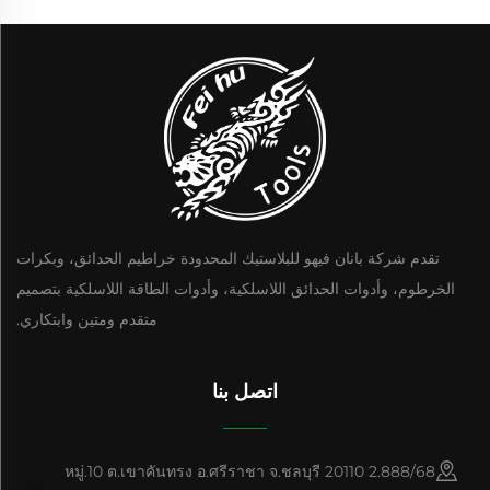
تقدم شركة بانان فيهو للبلاستيك المحدودة خراطيم الحدائق، وبكرات
الخرطوم، وأدوات الحدائق اللاسلكية، وأدوات الطاقة اللاسلكية بتصميم
متقدم ومتين وابتكاري.
اتصل بنا
2.888/68 หมู่.10 ต.เขาคันทรง อ.ศรีราชา จ.ชลบุรี 20110