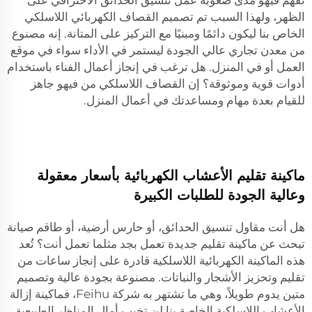
تفهم فيهو مدى صعوبة عمل تنسيق الحدائق الاحترافي على
الظهر، ولهذا السبب تم تصميم القصاف الكهربائي اللاسلكي
الخاص بنا ليكون دائمًا ومبنيًا مع التركيز على المتانة. إنه مصنوع
من معدن تجاري عالي الجودة ليستمر في الأداء سواء في موقع
العمل أو في المنزل. هل ترغب في إنجاز أعمال الفناء باستخدام
أدوات قوية وموثوقة؟ إن القصاف اللاسلكي من فيهو جاهز
للقيام بعدة مهام ومساعدتك في أعمال المنزل.
ماكينة تقليم الأعشاب الكهربائية بأسعار معقولة
وعالية الجودة للطلبات الكبيرة
هل أنت مقاول تنسيق الحدائق، أو حارس أرضية، أو طاقم صيانة
تبحث عن ماكينة تقليم جديدة تعمل بجد مثلما تعمل أنت؟ تُعد
هذه الماكينة الكهربائية اللاسلكية قادرة على إنجاز ساعات من
تقليم وتحزيز الأشجار والنباتات. مصنوعة بجودة عالية وتصميم
متين يدوم طويلاً، وهي ما تشتهر به شركة Feihu، فماكينة إزالة
الأعشاب اللاسلكية الخاصة بنا لن تخيب أمال المناظر الطبيعية