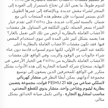
لتدوم طويلاً، ما يعني أنك لن تحتاج باستمرار إلى العودة إلى
المتجر لشراء مقش جديدة. وبالإضافة إلى عمرها الطويل
الذي يستمر لسنوات، فإن معظم هذه المنتجات تأتي مع
ضمان. بالنسبة لشركات عديدة، مثل Feihu التي تقدم خيار
الشراء بسعر الجملة، تكون التكلفة في المتناول. هل مقشات
الأعشاب العاملة بالبطارية أرخص من تلك التي تعمل بالغاز؟
هذا يعتمد بشكل كبير على المدة التي تنوي استخدام المقص
فيها. فقد تكون مقشات الأعشاب العاملة بالبطارية أعلى
تكلفة عند الشراء الأولي، لكنها تدوم لسنوات قادمة دون عناء
شراء جالونات من الوقود والزيت. وفي الواقع، فإن مقشات
الأعشاب العاملة بالبطارية من Feihu هي الخيار الأرخص. في
النهاية، ستحتاج شركة الصيانة التجارية إلى هذه الأدوات بشكل
متكرر. في الواقع، للمحترفين الذين يسعون إلى توسيع
مجموعة أدواتهم، يمكن أيضًا النظر في
منشار كهربائي
لاسلكي صناعي من فئة FEIHU 21 فولت، مجموعة يتضمن
بطارية ليثيوم وشاحن واحد، منشار يدوي للقطع المعدني،
مناسب لمشاريع النجارة
، والتي تكمل صيانة الحدائق بشكل
مثالي.