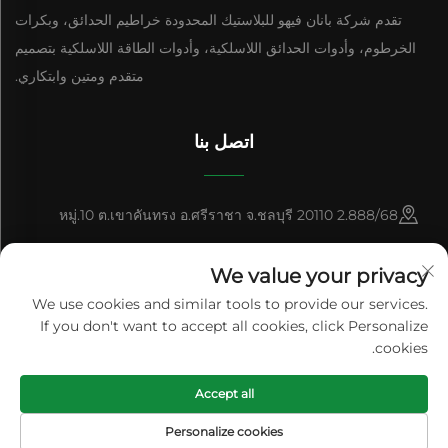
تقدم شركة بانان فيهو للبلاستيك المحدودة خراطيم الحدائق، وبكرات
الخرطوم، وأدوات الحدائق اللاسلكية، وأدوات الطاقة اللاسلكية بتصميم
متقدم ومتين وابتكاري.
اتصل بنا
2.888/68 หมู่.10 ต.เขาคันทรง อ.ศรีราชา จ.ชลบุรี 20110
+86-15084383434
We value your privacy
[email protected]
We use cookies and similar tools to provide our services.
If you don't want to accept all cookies, click Personalize
cookies.
حقوق النشر © شركة بانان فيهو للصناعات البلاستيكية المحدودة جميع الحقوق
Accept all
محفوظة
سياسة الخصوصية
المدونة
Personalize cookies