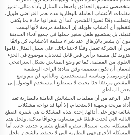
متخصصي تنسيق الحدائق وأصحاب المنازل بأداء مثالي. تتميز
مقلمات الأعشاب العاملة بالبطارية هذه بعمر افتراضي طويل،
وتتطلب وقتًا قصيرًا للشحن، كما أن شفراتها حادة بما يكفي
لتقطيع أي أعشاب طويلة. إن المقلمة مريحة لأنها ليست
ثقيلة، بل يستطيع طفل صغير حملها في جميع أنحاء الحديقة
دون أن يشعر بالإرهاق. عند شراء مقلمة الأعشاب، كن واثقًا
من أن الشركة تعمل وفقًا لاحتياجاتك. على سبيل المثال، قاموا
بتزويد كل مقلمة برأس قص قابل للتعديل، موضوع في الجزء
العلوي من المقلمة. كما تم وضع المقابض بشكل استراتيجي
لضمان أن تكون مصممة وفق مبادئ الراحة الوظيفية
(إرغونومية) ومناسبة للمستخدمين. وبالتالي، لن يتم وضع
المقبض مرتفعًا جدًا بحيث لا يستطيع المستخدم الوصول إلى
بعض المناطق.
على الرغم من أن مقلمات الحشائش العاملة بالبطارية تعد
أداة مريحة وسهلة الاستخدام، إلا أنها قد تواجه مشكلات
شائعة تؤثر على أدائها. إحدى هذه المشكلات هي شفرة القطع
البالية التي تُحدث قطعًا غير متساوية وحوافًا متآكلة. ولحل هذه
المشكلة، يجب استبدال شفرة القطع بشفرة جديدة حادة. أما
المشكلة الأخرى فهي البطارية التي لا تحتفظ بالشحن. ولحل