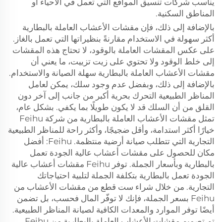
يناسب شركات تنسيق المواقع التي تعمل في الأحياء أو
المناطق السكنية.
بالإضافة إلى ذلك، فإن مقشات الأعشاب العاملة بالبطارية
أكثر سهولة في الاستخدام مقارنةً بنظيراتها التي تعمل بالغاز.
على عكس المقشات العاملة بالوقود، لا تحتاج هذه المقشات
إلى خلط الوقود ولا تحتوي على زيت تزييت، ما يعني أن
مقشات الأعشاب العاملة بالبطارية سهلة الصيانة والاستخدام.
بالإضافة إلى ذلك، وبفضل عدم وجود سلك، يمكن لعامل
المناظر الطبيعية التحرك بحرية أكبر من جانب إلى آخر دون
القلق من أن السلك قد لا يكون طويلًا بما يكفي. بشكل عام،
تمثل مقشات الأعشاب العاملة بالبطارية من شركة Feihu
خيارًا أكثر استدامة، وأقل ضجيجًا، وأكثر راحة للمناظر الطبيعية
التجارية التي تتطلب صيانة أرضية منتظمة. Feihu: أفضل
مكان للحصول على مقشات أعشاب عالية الجودة تعمل
بالبطارية وبأسعار الجملة. توفر Feihu مقشات أعشاب عالية
الجودة تعمل بالبطارية بتكلفة الجملة لتلبية احتياجاتك
التجارية. من خلال شراء ست قطع من مقشات الأعشاب من
Feihu بسعر الجملة، فإنك لا توفّر المال فحسب، بل تضمن
أيضًا توفر الموارد والمعدات الكافية لصيانة المناظر الطبيعية.
تم تصميم مقشات الأعشاب العاملة بالبطارية من Feihu