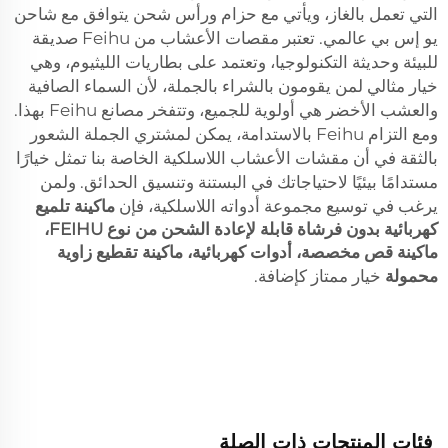
التي تعمل بالغاز، ويأتي مع حزام ورأس شحن يتوافق مع شاحن
يو إس بي عالمي. تعتبر مقصات الأعشاب من Feihu صديقة
للبيئة وحديثة التكنولوجيا، وتعتمد على بطاريات الليثيوم، وهي
خيار مثالي لمن يقومون بالشراء بالجملة، لأن السماء الصافية
والعشب الأخضر هي أولوية للجميع، وتتفخر مصانع Feihu بهذا.
ومع التزام Feihu بالاستدامة، يمكن لمشتري الجملة الشعور
بالثقة في أن مقشات الأعشاب اللاسلكية الخاصة بنا تمثل خيارًا
مستدامًا بيئيًا لاحتياجاتك في البستنة وتنسيق الحدائق. ولمن
يرغب في توسيع مجموعة أدواته اللاسلكية، فإن
ماكينة تلميع
كهربائية بدون فرشاة قابلة لإعادة الشحن من نوع FEIHU،
ماكينة قص مخصصة، أدوات كهربائية، ماكينة تقطيع زاوية
محمولة
خيار ممتاز كإضافة.
فئات المنتجات ذات الصلة