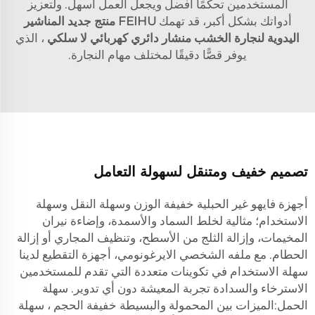
المستخدمين تحكمًا أفضل ويجعل العمل أسهل. ولتعزيز
أدواتك بشكل أكبر، قد تهمك
FEIHU منتج جديد المناشير
اليدوية لنجارة الخشب منشار دائري كهربائي لا سلكي
، الذي
يوفر قصًّا دقيقًا لمختلف مهام النجارة.
تصميم خفيف ومتنقل لسهولة التعامل
أجهزة فايهو غير الحبلية خفيفة الوزن وسهلة النقل وسهلة
الاستخدام؛ مثالية لخلط السماد والأسمدة، وإضاءة نيران
المخيمات، وإزالة الثلج من الأسطح، وتنظيف المجاري أو إزالة
الحطام. مع ملفه الشخصي الايرغونومي، أجهزة التقطيع لدينا
سهلة الاستخدام في تكوينات متعددة التي تقدم للمستخدمين
الاسترخاء والسدادة تجربة المعيشة دون أي تدوير. سهلة
الحمل:الميزات بين المحمولة والبسيطة خفيفة الحجم ، سهلة